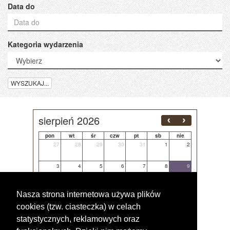
Data do
Kategoria wydarzenia
WYSZUKAJ...
sierpień 2026
pon
wt
śr
czw
pt
sb
nie
27
28
29
30
31
1
2
3
4
5
6
7
8
9
10
11
12
13
14
15
16
Nasza strona internetowa używa plików
cookies (tzw. ciasteczka) w celach
17
18
19
20
21
22
23
statystycznych, reklamowych oraz
24
25
26
27
28
29
30